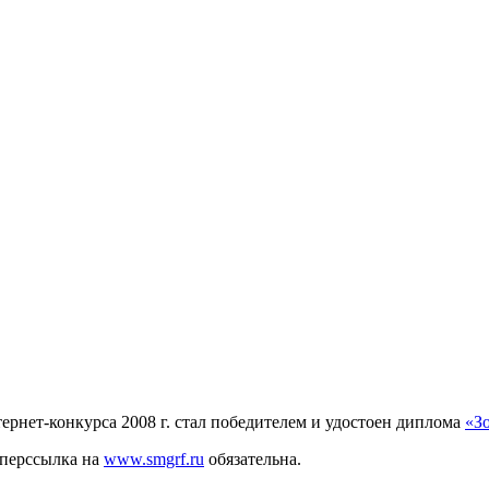
рнет-конкурса 2008 г. стал победителем и удостоен диплома
«З
иперссылка на
www.smgrf.ru
обязательна.