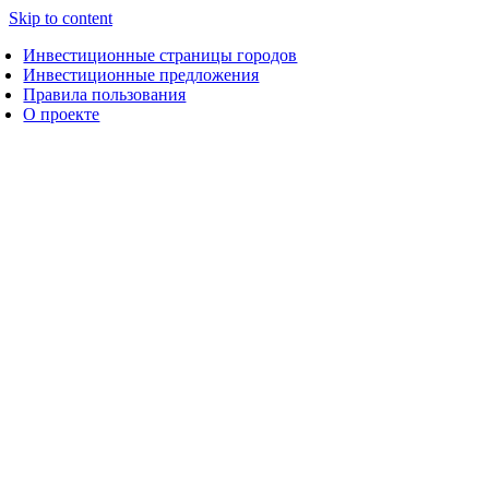
Skip to content
Инвестиционные страницы городов
Инвестиционные предложения
Правила пользования
О проекте
Инвестплощадка 67-08-28