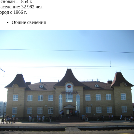
снован - 1854 г.
аселение: 32 982 чел.
ород с 1966 г.
Общие сведения