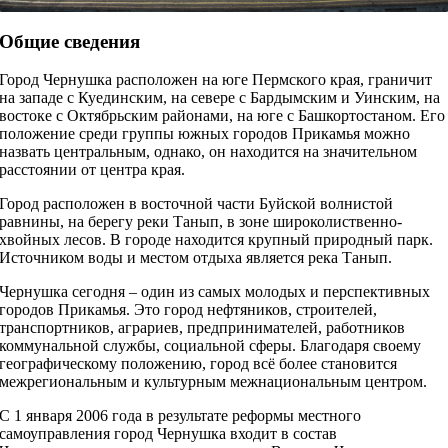
Общие сведения
Город Чернушка расположен на юге Пермского края, граничит
на западе с Куединским, на севере с Бардымским и Уинским, на
востоке с Октябрьским районами, на юге с Башкортостаном. Его
положение среди группы южных городов Прикамья можно
назвать центральным, однако, он находится на значительном
расстоянии от центра края.
Город расположен в восточной части Буйской волнистой
равнины, на берегу реки Танып, в зоне широколиственно-
хвойных лесов. В городе находится крупный природный парк.
Источником воды и местом отдыха является река Танып.
Чернушка сегодня – один из самых молодых и перспективных
городов Прикамья. Это город нефтяников, строителей,
транспортников, аграриев, предпринимателей, работников
коммунальной службы, социальной сферы. Благодаря своему
географическому положению, город всё более становится
межрегиональным и культурным межнациональным центром.
С 1 января 2006 года в результате реформы местного
самоуправления город Чернушка входит в состав