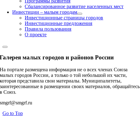
Программы развития
Сбалансированное развитие населенных мест
Инвестиции – малым городам
Инвестиционные страницы городов
Инвестиционные предложения
Правила пользования
О проекте
Галерея малых городов и районов России
На портале размещена информация не о всех членах Союза
малых городов России, а только о той небольшой их части,
которая представила свои материалы. Муниципалитеты,
заинтересованные в размещении своих материалов, обращайтесь
в Союз.
smgrf@smgrf.ru
Go to Top