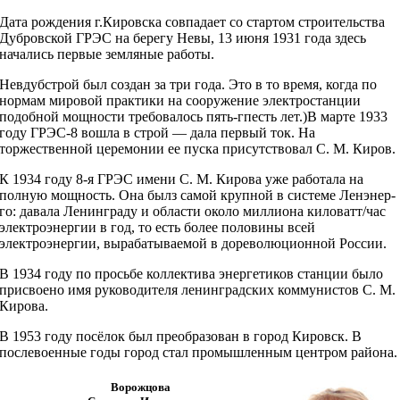
Дата рождения г.Кировска совпадает со стартом строительства
Дубровской ГРЭС на берегу Невы, 13 июня 1931 года здесь
начались первые земляные работы.
Невдубстрой был создан за три года. Это в то время, когда по
нормам мировой практики на сооружение электростанции
подобной мощности требовалось пять-гпесть лет.)В марте 1933
году ГРЭС-8 вошла в строй — дала первый ток. На
торжественной церемонии ее пуска присутствовал С. М. Киров.
К 1934 году 8-я ГРЭС имени С. М. Кирова уже работала на
полную мощность. Она былз самой крупной в системе Ленэнер-
го: давала Ленинграду и области около миллиона киловатт/час
электроэнергии в год, то есть более половины всей
электроэнергии, вырабатываемой в дореволюционной России.
В 1934 году по просьбе коллектива энергетиков станции было
присвоено имя руководителя ленинградских коммунистов С. М.
Кирова.
В 1953 году посёлок был преобразован в город Кировск. В
послевоенные годы город стал промышленным центром района.
Ворожцова