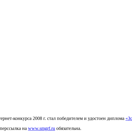
рнет-конкурса 2008 г. стал победителем и удостоен диплома
«З
иперссылка на
www.smgrf.ru
обязательна.