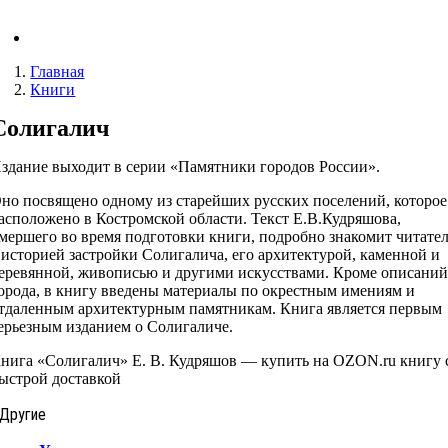
Главная
Книги
Солигалич
здание выходит в серии «Памятники городов России».
но посвящено одному из старейших русских поселений, которое
асположено в Костромской области. Текст Е.В.Кудряшова,
мершего во время подготовки книги, подробно знакомит читате
 историей застройки Солигалича, его архитектурой, каменной и
еревянной, живописью и другими искусствами. Кроме описани
орода, в книгу введены материалы по окрестным имениям и
тдаленным архитектурным памятникам. Книга является первым
ерьезным изданием о Солигаличе.
нига «Солигалич» Е. В. Кудряшов — купить на OZON.ru книгу 
ыстрой доставкой
Другие