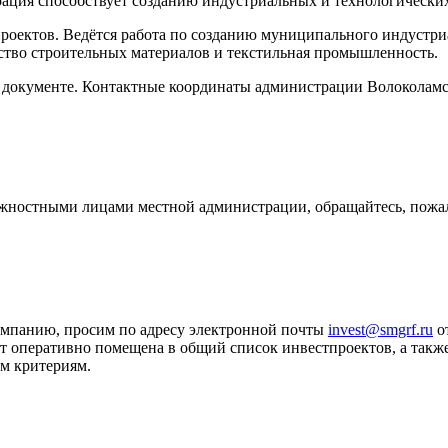
ация способствует созданию индустриальных и технологически
роектов. Ведётся работа по созданию муниципального индустри
ство строительных материалов и текстильная промышленность.
документе. Контактные координаты администрации Волоколамск
лжностными лицами местной администрации, обращайтесь, пожал
омпанию, просим по адресу электронной почты
invest@smgrf.ru
от
оперативно помещена в общий список инвестпроектов, а также
м критериям.