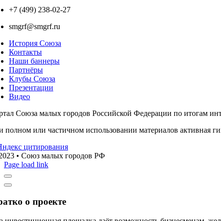
+7 (499) 238-02-27
smgrf@smgrf.ru
История Союза
Контакты
Наши баннеры
Партнёры
Клубы Союза
Презентации
Видео
ртал Союза малых городов Российской Федерации по итогам инте
и полном или частичном использовании материалов активная г
2023 • Союз малых городов РФ
Page load link
ратко о проекте
а инвестиционная площадка даёт возможность бизнесменам, жел