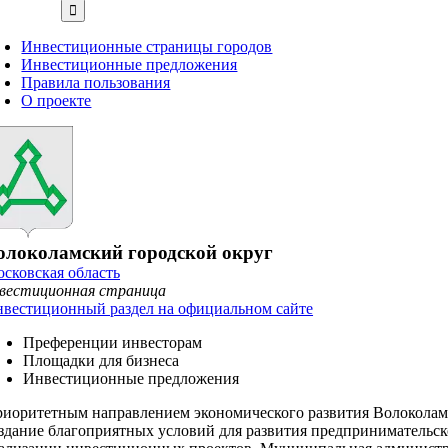
Инвестиционные страницы городов
Инвестиционные предложения
Правила пользования
О проекте
олоколамский городской округ
сковская область
вестиционная страница
вестиционный раздел на официальном сайте
Преференции инвесторам
Площадки для бизнеса
Инвестиционные предложения
иоритетным направлением экономического развития Волоколамс
здание благоприятных условий для развития предпринимательск