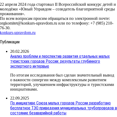
22 апреля 2024 года стартовал II Всероссийский конкурс детей и
молодёжи «Юный Управдом – созидатель благоприятной среды
проживания».
По всем вопросам просим обращаться по электронной почте:
orgkomitet@konkurs-upravdom.ru или по телефону: +7 (985) 210-
76-30.
konkurs-upravdom.ru
Публикации
20.02.2026
Анализ проблем и перспектив развития отдельных малых
туристских городов России: результаты глубинного
экспертного интервью
По итогам исследования был сделан значительный вывод
о важности синергии между комплексным развитием
территорий, улучшением инфраструктуры и туристскими
инициативами.
22.09.2025
По инициативе Союза малых городов России разработано
бесплатное ТЭО приведения муниципальных трубопроводов 
состояние безаварийной работы