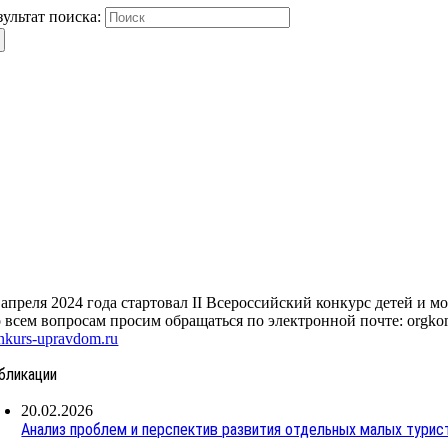
зультат поиска:
 апреля 2024 года стартовал II Всероссийский конкурс детей и
 всем вопросам просим обращаться по электронной почте: orgkomi
nkurs-upravdom.ru
бликации
20.02.2026
Анализ проблем и перспектив развития отдельных малых турист