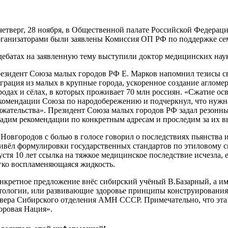
четверг, 28 ноября, в Общественной палате Российской Федера
ганизаторами были заявлены Комиссия ОП РФ по поддержке семь
дебатах на заявленную тему выступили доктор медицинских нау
езидент Союза малых городов РФ Е. Марков напомнил тезисы сво
грация из малых в крупные города, ускоренное создание агломе
родах и сёлах, в которых проживает 70 млн россиян. «Сжатие ос
комендации Союза по народобережению и подчеркнул, что нужна 
яжательства». Президент Союза малых городов РФ задал резонны
адим рекомендации по конкретным адресам и проследим за их 
 Новгородов с болью в голосе говорил о последствиях пьянства и
ивёл формулировки государственных стандартов по этиловому спи
устя 10 лет ссылка на тяжкое медицинское последствие исчезла, 
гко воспламеняющаяся жидкость.
нкретное предложение внёс сибирский учёный В.Базарный, а им
тологии, или развивающие здоровье принципы конструирования
вера Сибирского отделения АМН СССР. Примечательно, что эта 
оровая Нация».