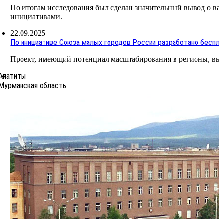
По итогам исследования был сделан значительный вывод о 
инициативами.
22.09.2025
По инициативе Союза малых городов России разработано бесп
Проект, имеющий потенциал масштабирования в регионы, в
Апатиты
Мурманская область