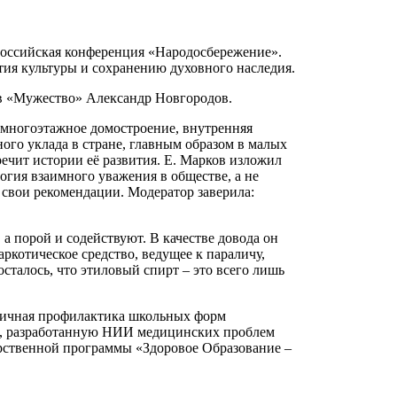
ероссийская конференция «Народосбережение».
ия культуры и сохранению духовного наследия.
ов «Мужество» Александр Новгородов.
о многоэтажное домостроение, внутренняя
ого уклада в стране, главным образом в малых
речит истории её развития. Е. Марков изложил
огия взаимного уважения в обществе, а не
 свои рекомендации. Модератор заверила:
 а порой и содействуют. В качестве довода он
ркотическое средство, ведущее к параличу,
осталось, что этиловый спирт – это всего лишь
рвичная профилактика школьных форм
х», разработанную НИИ медицинских проблем
арственной программы «Здоровое Образование –