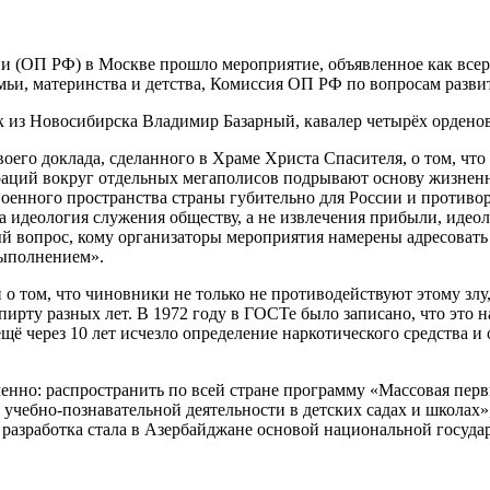
ции (ОП РФ) в Москве прошло мероприятие, объявленное как вс
и, материнства и детства, Комиссия ОП РФ по вопросам развит
к из Новосибирска Владимир Базарный, кавалер четырёх орден
его доклада, сделанного в Храме Христа Спасителя, о том, чт
раций вокруг отдельных мегаполисов подрывают основу жизненн
военного пространства страны губительно для России и противо
идеология служения обществу, а не извлечения прибыли, идеол
й вопрос, кому организаторы мероприятия намерены адресовать
выполнением».
 о том, что чиновники не только не противодействуют этому злу,
рту разных лет. В 1972 году в ГОСТе было записано, что это на
ещё через 10 лет исчезло определение наркотического средства и 
енно: распространить по всей стране программу «Массовая пе
 учебно-познавательной деятельности в детских садах и школа
разработка стала в Азербайджане основой национальной госуд