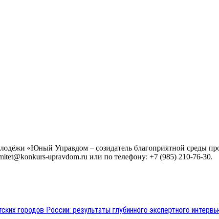
 молодёжи «Юный Управдом – созидатель благоприятной среды п
tet@konkurs-upravdom.ru или по телефону: +7 (985) 210-76-30.
ских городов России: результаты глубинного экспертного интерв