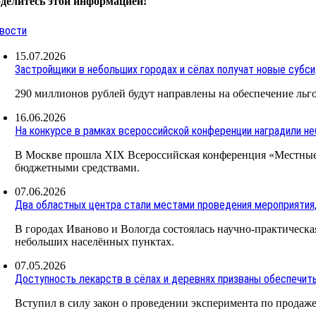
делитесь этой информацией!
вости
15.07.2026
Застройщики в небольших городах и сёлах получат новые субси
290 миллионов рублей будут направлены на обеспечение льг
16.06.2026
На конкурсе в рамках всероссийской конференции наградили н
В Москве прошла XIX Всероссийская конференция «Местные
бюджетными средствами.
07.06.2026
Два областных центра стали местами проведения мероприятия
В городах Иваново и Вологда состоялась научно-практическая
небольших населённых пунктах.
07.05.2026
Доступность лекарств в сёлах и деревнях призваны обеспечит
Вступил в силу закон о проведении эксперимента по продаже 