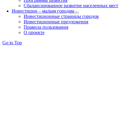
Программы развития
Сбалансированное развитие населенных мест
Инвестиции – малым городам
Инвестиционные страницы городов
Инвестиционные предложения
Правила пользования
О проекте
Go to Top