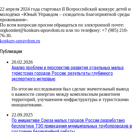
22 апреля 2024 года стартовал II Всероссийский конкурс детей и
молодёжи «Юный Управдом – созидатель благоприятной среды
проживания».
По всем вопросам просим обращаться по электронной почте:
orgkomitet@konkurs-upravdom.ru или по телефону: +7 (985) 210-
76-30.
konkurs-upravdom.ru
Публикации
20.02.2026
Анализ проблем и перспектив развития отдельных малых
туристских городов России: результаты глубинного
экспертного интервью
По итогам исследования был сделан значительный вывод
о важности синергии между комплексным развитием
территорий, улучшением инфраструктуры и туристскими
инициативами.
22.09.2025
По инициативе Союза малых городов России разработано
бесплатное ТЭО приведения муниципальных трубопроводов 
состояние безаварийной работы