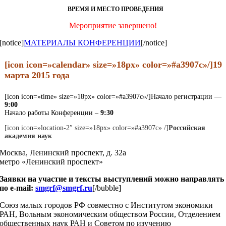
ВРЕМЯ И МЕСТО ПРОВЕДЕНИЯ
Мероприятие завершено!
[notice]
МАТЕРИАЛЫ КОНФЕРЕНЦИИ
[/notice]
[icon icon=»calendar» size=»18px» color=»#a3907c»/]19
марта 2015 года
[icon icon=»time» size=»18px» color=»#a3907c»/]Начало регистрации —
9:00
Начало работы Конференции –
9:30
[icon icon=»location-2″ size=»18px» color=»#a3907c» /]
Российская
академия наук
Москва, Ленинский проспект, д. 32а
метро «Ленинский проспект»
Заявки на участие и тексты выступлений можно направлять
по e-mail:
smgrf@smgrf.ru
[/bubble]
Союз малых городов РФ совместно с Институтом экономики
РАН, Вольным экономическим обществом России, Отделением
общественных наук РАН и Советом по изучению