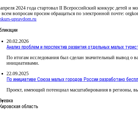
 апреля 2024 года стартовал II Всероссийский конкурс детей и
 всем вопросам просим обращаться по электронной почте: orgkomi
nkurs-upravdom.ru
бликации
20.02.2026
Анализ проблем и перспектив развития отдельных малых турист
По итогам исследования был сделан значительный вывод о 
инициативами.
22.09.2025
По инициативе Союза малых городов России разработано бесп
Проект, имеющий потенциал масштабирования в регионы, в
Зуевка
Кировская область