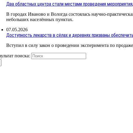
Два областных центра стали местами проведения мероприятия
В городах Иваново и Вологда состоялась научно-практическая
небольших населённых пунктах.
07.05.2026
Доступность лекарств в сёлах и деревнях призваны обеспечит
Вступил в силу закон о проведении эксперимента по продаже 
зультат поиска: