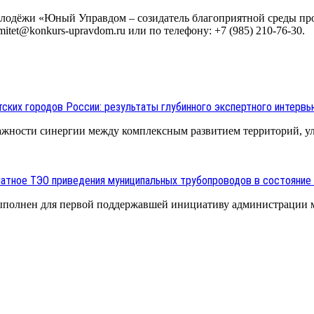
 молодёжи «Юный Управдом – созидатель благоприятной среды п
tet@konkurs-upravdom.ru или по телефону: +7 (985) 210-76-30.
ских городов России: результаты глубинного экспертного интерв
важности синергии между комплексным развитием территорий, 
латное ТЭО приведения муниципальных трубопроводов в состояние
ыполнен для первой поддержавшей инициативу администрации м