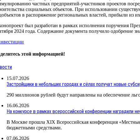
имулированию частных предприятий-участников проектов посре
роительства социальных объектов. При использовании существую
цобъектов в распоряжение региональных властей, прибыли из их
конопроект был разработан в рамках исполнения поручения През
нтября 2024 года. Содержание документа получило одобрение зн
инвестиции
делитесь этой информацией!
вости
15.07.2026
Застройщики в небольших городах и сёлах получат новые субси
290 миллионов рублей будут направлены на обеспечение льг
16.06.2026
На конкурсе в рамках всероссийской конференции наградили н
В Москве прошла XIX Всероссийская конференция «Местные
бюджетными средствами.
07.06.2026