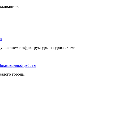
роживания».
ью
улучшением инфраструктуры и туристскими
 безаварийной работы
алого города.