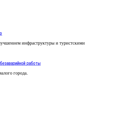
ью
улучшением инфраструктуры и туристскими
 безаварийной работы
алого города.