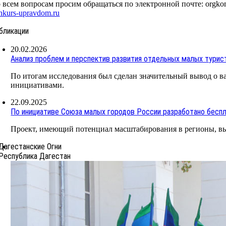
 всем вопросам просим обращаться по электронной почте: orgkomi
nkurs-upravdom.ru
бликации
20.02.2026
Анализ проблем и перспектив развития отдельных малых турист
По итогам исследования был сделан значительный вывод о 
инициативами.
22.09.2025
По инициативе Союза малых городов России разработано бесп
Проект, имеющий потенциал масштабирования в регионы, в
Дагестанские Огни
Республика Дагестан