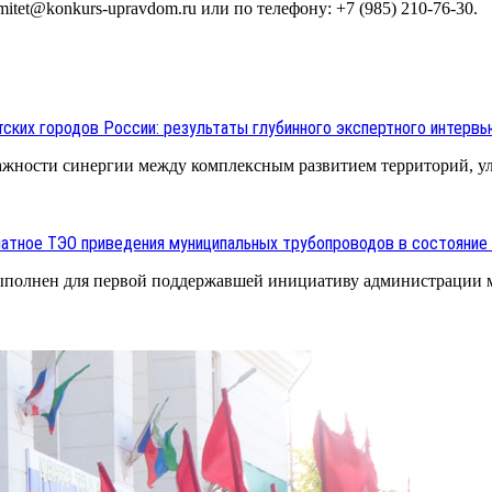
tet@konkurs-upravdom.ru или по телефону: +7 (985) 210-76-30.
ских городов России: результаты глубинного экспертного интерв
важности синергии между комплексным развитием территорий, 
латное ТЭО приведения муниципальных трубопроводов в состояние
ыполнен для первой поддержавшей инициативу администрации м