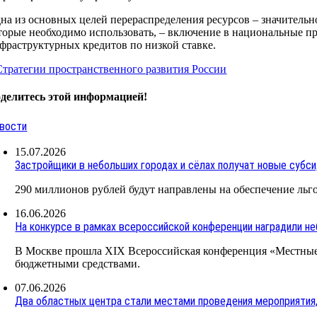
на из основных целей перераспределения ресурсов – значитель
торые необходимо использовать, – включение в национальные п
фраструктурных кредитов по низкой ставке.
Стратегии пространственного развития России
делитесь этой информацией!
вости
15.07.2026
Застройщики в небольших городах и сёлах получат новые субси
290 миллионов рублей будут направлены на обеспечение льг
16.06.2026
На конкурсе в рамках всероссийской конференции наградили н
В Москве прошла XIX Всероссийская конференция «Местные
бюджетными средствами.
07.06.2026
Два областных центра стали местами проведения мероприятия