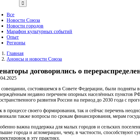
Все
Новости Союза
Новости городов
Марафон культурных событий
Опыт
Регионы
Главная
Анонсы и новости Союза
енаторы договорились о перераспределен
.04.2025
 совещании, состоявшемся в Совете Федерации, были подняты в
верждённым недавно перечнем опорных населённых пунктов РФ (
остранственного развития России на период до 2030 года с прогн
к в процессе своего формирования, так и сейчас перечень неодн
зникали также вопросы по срокам финансирования, мерам госуд
обенно важна поддержка для малых городов и сельских поселен
льшие города и агломерации, чему, в частности, способствуют 
рректировок в эту практику.