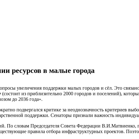
ии ресурсов в малые города
опросы увеличения поддержки малых городов и сёл. Это связан
состоит из приблизительно 2000 городов и поселений), которы
озом до 2036 года».
ократно подвергался критике за неоднозначность критериев выб
арственной поддержки. Сенаторы признали важность индивидуал
ий. По словам Председателя Совета Федерации В.И.Матвиенко, 
существующие правила отбора инфраструктурных проектов. Поэт