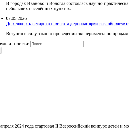
В городах Иваново и Вологда состоялась научно-практическая
небольших населённых пунктах.
07.05.2026
Доступность лекарств в сёлах и деревнях призваны обеспечит
Вступил в силу закон о проведении эксперимента по продаже 
зультат поиска:
 апреля 2024 года стартовал II Всероссийский конкурс детей и