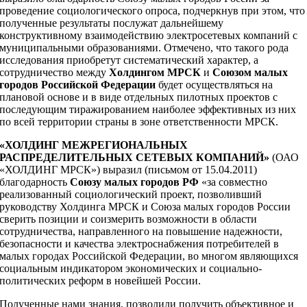
проведение социологического опроса, подчеркнув при этом, что
полученные результаты послужат дальнейшему
конструктивному взаимодействию электросетевых компаний с
муниципальными образованиями. Отмечено, что такого рода
исследования приобретут систематический характер, а
сотрудничество между
Холдингом МРСК
и
Союзом малых
городов Российской Федерации
будет осуществляться на
плановой основе и в виде отдельных пилотных проектов с
последующим тиражированием наиболее эффективных из них
по всей территории страны в зоне ответственности МРСК.
«ХОЛДИНГ МЕЖРЕГИОНАЛЬНЫХ
РАСПРЕДЕЛИТЕЛЬНЫХ СЕТЕВЫХ КОМПАНИЙ»
(ОАО
«ХОЛДИНГ МРСК») выразил (письмом от 15.04.2011)
благодарность
Союзу малых городов РФ
«за совместно
реализованный социологический проект, позволивший
руководству Холдинга МРСК и Союза малых городов России
сверить позиции и соизмерить возможности в области
сотрудничества, направленного на повышение надежности,
безопасности и качества электроснабжения потребителей в
малых городах Российской Федерации, во многом являющихся
социальным индикатором экономических и социально-
политических реформ в новейшей России.
Полученные нами знания, позволили получить объективное и