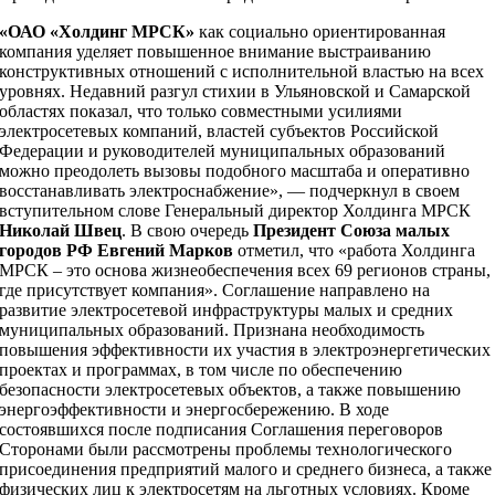
«ОАО «Холдинг МРСК»
как социально ориентированная
компания уделяет повышенное внимание выстраиванию
конструктивных отношений с исполнительной властью на всех
уровнях. Недавний разгул стихии в Ульяновской и Самарской
областях показал, что только совместными усилиями
электросетевых компаний, властей субъектов Российской
Федерации и руководителей муниципальных образований
можно преодолеть вызовы подобного масштаба и оперативно
восстанавливать электроснабжение», — подчеркнул в своем
вступительном слове Генеральный директор Холдинга МРСК
Николай Швец
. В свою очередь
Президент Союза малых
городов РФ Евгений Марков
отметил, что «работа Холдинга
МРСК – это основа жизнеобеспечения всех 69 регионов страны,
где присутствует компания». Соглашение направлено на
развитие электросетевой инфраструктуры малых и средних
муниципальных образований. Признана необходимость
повышения эффективности их участия в электроэнергетических
проектах и программах, в том числе по обеспечению
безопасности электросетевых объектов, а также повышению
энергоэффективности и энергосбережению. В ходе
состоявшихся после подписания Соглашения переговоров
Сторонами были рассмотрены проблемы технологического
присоединения предприятий малого и среднего бизнеса, а также
физических лиц к электросетям на льготных условиях. Кроме