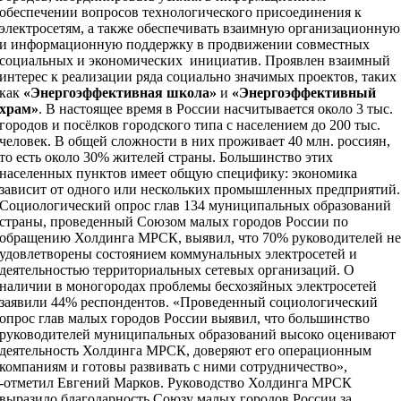
обеспечении вопросов технологического присоединения к
электросетям, а также обеспечивать взаимную организационную
и информационную поддержку в продвижении совместных
социальных и экономических инициатив. Проявлен взаимный
интерес к реализации ряда социально значимых проектов, таких
как
«Энергоэффективная школа»
и
«Энергоэффективный
храм»
. В настоящее время в России насчитывается около 3 тыс.
городов и посёлков городского типа с населением до 200 тыс.
человек. В общей сложности в них проживает 40 млн. россиян,
то есть около 30% жителей страны. Большинство этих
населенных пунктов имеет общую специфику: экономика
зависит от одного или нескольких промышленных предприятий.
Социологический опрос глав 134 муниципальных образований
страны, проведенный Союзом малых городов России по
обращению Холдинга МРСК, выявил, что 70% руководителей н
удовлетворены состоянием коммунальных электросетей и
деятельностью территориальных сетевых организаций. О
наличии в моногородах проблемы бесхозяйных электросетей
заявили 44% респондентов. «Проведенный социологический
опрос глав малых городов России выявил, что большинство
руководителей муниципальных образований высоко оценивают
деятельность Холдинга МРСК, доверяют его операционным
компаниям и готовы развивать с ними сотрудничество»,
-отметил Евгений Марков. Руководство Холдинга МРСК
выразило благодарность Союзу малых городов России за