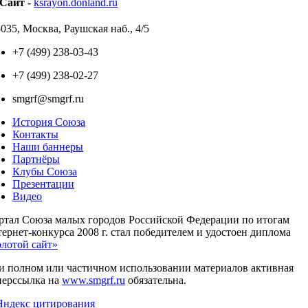
Cайт -
ksrayon.donland.ru
035, Москва, Раушская наб., 4/5
+7 (499) 238-03-43
+7 (499) 238-02-27
smgrf@smgrf.ru
История Союза
Контакты
Наши баннеры
Партнёры
Клубы Союза
Презентации
Видео
ртал Союза малых городов Российской Федерации по итогам
ернет-конкурса 2008 г. стал победителем и удостоен диплома
олотой сайт»
и полном или частичном использовании материалов активная
перссылка на
www.smgrf.ru
обязательна.