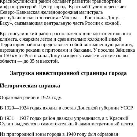
Красносулинский район обладает развитой транспортной
инфраструктурой. Центр города Красный Сулин пересекает
Северо-Кавказская железнодорожная магистраль
республиканского значения «Москва — Ростов-на-Дону —
Баку», связывающая центральную часть России с южной.
Красносулинский район расположен в зоне континентального
климата, с жарким летом и сравнительно холодной зимой.
Территория района представляет собой возвышенную равнину,
изрезанную реками с притоками и балками. У поселка Зайцевка
в 150 км от Ростова-на-Дону находятся самые высокие скалы
области — до 35 м высотой.
Загрузка инвестиционной страницы города
Историческая справка
Образован район в 1923 году.
В 1920—1924 годах входил в состав Донецкой губернии УССР.
В 1931—1937 годах район дваж­ды упразднялся, а г. Красный
Сулин выделялся в самостоятельный административный центр.
Из пригородной зоны города в 1940 году был образован