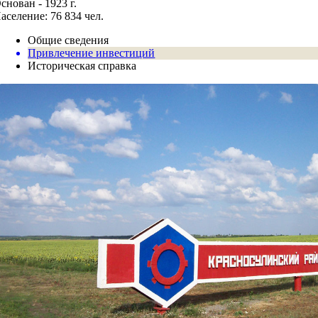
снован - 1923 г.
аселение: 76 834 чел.
Общие сведения
Привлечение инвестиций
Историческая справка