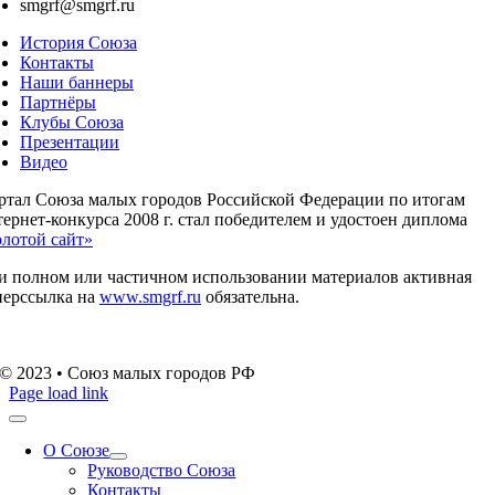
smgrf@smgrf.ru
История Союза
Контакты
Наши баннеры
Партнёры
Клубы Союза
Презентации
Видео
ртал Союза малых городов Российской Федерации по итогам
ернет-конкурса 2008 г. стал победителем и удостоен диплома
олотой сайт»
и полном или частичном использовании материалов активная
перссылка на
www.smgrf.ru
обязательна.
© 2023 • Союз малых городов РФ
Page load link
О Союзе
Руководство Союза
Контакты