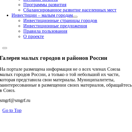
Программы развития
Сбалансированное развитие населенных мест
Инвестиции – малым городам
Инвестиционные страницы городов
Инвестиционные предложения
Правила пользования
О проекте
Галерея малых городов и районов России
На портале размещена информация не о всех членах Союза
малых городов России, а только о той небольшой их части,
которая представила свои материалы. Муниципалитеты,
заинтересованные в размещении своих материалов, обращайтесь
в Союз.
smgrf@smgrf.ru
Go to Top