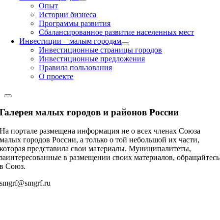
Опыт
Истории бизнеса
Программы развития
Сбалансированное развитие населенных мест
Инвестиции – малым городам
Инвестиционные страницы городов
Инвестиционные предложения
Правила пользования
О проекте
Галерея малых городов и районов России
На портале размещена информация не о всех членах Союза
малых городов России, а только о той небольшой их части,
которая представила свои материалы. Муниципалитеты,
заинтересованные в размещении своих материалов, обращайтесь
в Союз.
smgrf@smgrf.ru