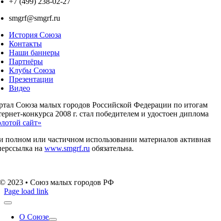
+7 (499) 238-02-27
smgrf@smgrf.ru
История Союза
Контакты
Наши баннеры
Партнёры
Клубы Союза
Презентации
Видео
ртал Союза малых городов Российской Федерации по итогам
ернет-конкурса 2008 г. стал победителем и удостоен диплома
олотой сайт»
и полном или частичном использовании материалов активная
перссылка на
www.smgrf.ru
обязательна.
© 2023 • Союз малых городов РФ
Page load link
О Союзе