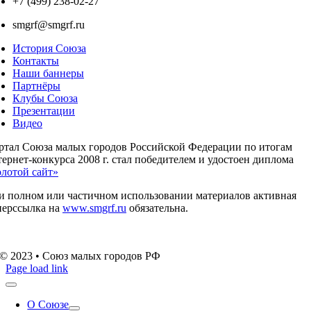
+7 (499) 238-02-27
smgrf@smgrf.ru
История Союза
Контакты
Наши баннеры
Партнёры
Клубы Союза
Презентации
Видео
ртал Союза малых городов Российской Федерации по итогам
ернет-конкурса 2008 г. стал победителем и удостоен диплома
олотой сайт»
и полном или частичном использовании материалов активная
перссылка на
www.smgrf.ru
обязательна.
© 2023 • Союз малых городов РФ
Page load link
О Союзе