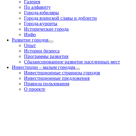
Галерея
По алфавиту
Города-юбиляры
Города воинской славы и доблести
Города-курорты
Исторические города
Инфо
Развитие городов
Опыт
Истории бизнеса
Программы развития
Сбалансированное развитие населенных мест
Инвестиции – малым городам
Инвестиционные страницы городов
Инвестиционные предложения
Правила пользования
О проекте