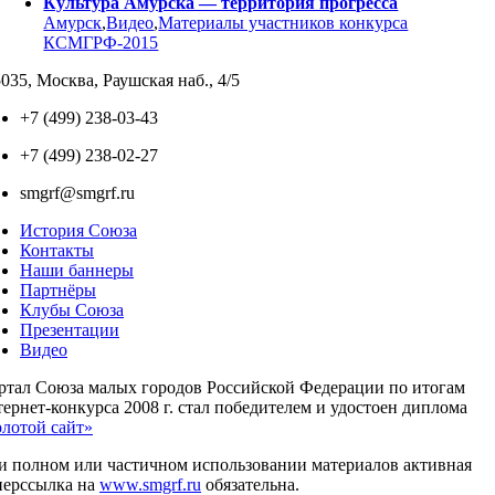
Культура Амурска — территория прогресса
Амурск
,
Видео
,
Материалы участников конкурса
КСМГРФ-2015
035, Москва, Раушская наб., 4/5
+7 (499) 238-03-43
+7 (499) 238-02-27
smgrf@smgrf.ru
История Союза
Контакты
Наши баннеры
Партнёры
Клубы Союза
Презентации
Видео
ртал Союза малых городов Российской Федерации по итогам
ернет-конкурса 2008 г. стал победителем и удостоен диплома
олотой сайт»
и полном или частичном использовании материалов активная
перссылка на
www.smgrf.ru
обязательна.