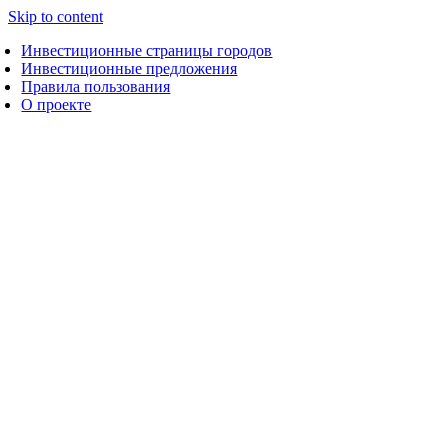
Skip to content
Инвестиционные страницы городов
Инвестиционные предложения
Правила пользования
О проекте
Инвестплощадка 3 - пер. Артема, 5