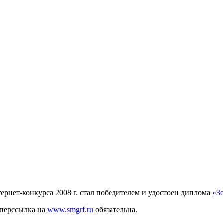
рнет-конкурса 2008 г. стал победителем и удостоен диплома
«З
иперссылка на
www.smgrf.ru
обязательна.