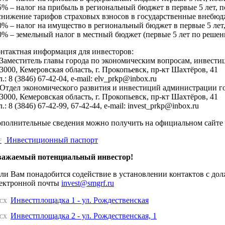
5% – налог на прибыль в региональный бюджет в первые 5 лет, п
снижение тарифов страховых взносов в государственные внебюд
0% – налог на имущество в региональный бюджет в первые 5 лет,
0% – земельный налог в местный бюджет (первые 5 лет по реше
нтактная информация для инвесторов:
 Заместитель главы города по экономическим вопросам, инве
3000, Кемеровская область, г. Прокопьевск, пр-кт Шахтёров, 41
л.: 8 (3846) 67-42-04, e-mail: elv_prkp@inbox.ru
 Отдел экономического развития и инвестиций администрации г
3000, Кемеровская область, г. Прокопьевск, пр-кт Шахтёров, 41
л.: 8 (3846) 67-42-99, 67-42-44, e-mail: invest_prkp@inbox.ru
полнительные сведения можно получить на официальном сайте
Инвестиционный паспорт
F
важаемый потенциальный инвестор!
ли Вам понадобится содействие в установлении контактов с до
ектронной почты
invest@smgrf.ru
Инвестплощадка 1 - ул. Рождественская
CX
Инвестплощадка 2 - ул. Рождественская, 1
CX