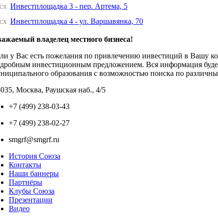
Инвестплощадка 3 - пер. Артема, 5
CX
Инвестплощадка 4 - ул. Варшавянка, 70
CX
ажаемый владелец местного бизнеса!
ли у Вас есть пожелания по привлечению инвестиций в Вашу к
дробным инвестиционным предложением. Вся информация будет 
ниципального образования с возможностью поиска по различны
035, Москва, Раушская наб., 4/5
+7 (499) 238-03-43
+7 (499) 238-02-27
smgrf@smgrf.ru
История Союза
Контакты
Наши баннеры
Партнёры
Клубы Союза
Презентации
Видео