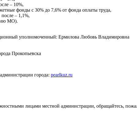
осле – 10%,
жетные фонды с 30% до 7,6% от фонда оплаты труда,
 после – 1,1%,
нию МО).
стиционный уполномоченный: Ермилова Любовь Владимировна
орода Прокопьевска
 администрации города:
pearlkuz.ru
лжностными лицами местной администрации, обращайтесь, пожал