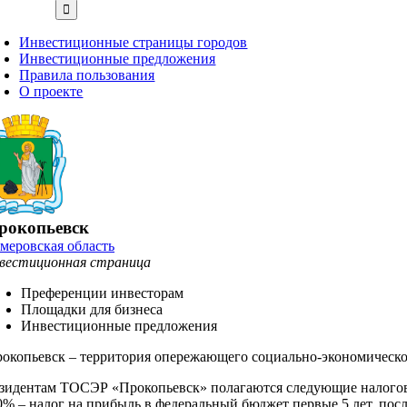
Инвестиционные страницы городов
Инвестиционные предложения
Правила пользования
О проекте
рокопьевск
меровская область
вестиционная страница
Преференции инвесторам
Площадки для бизнеса
Инвестиционные предложения
окопьевск – территория опережающего социально-экономического
зидентам ТОСЭР «Прокопьевск» полагаются следующие налогов
0% – налог на прибыль в федеральный бюджет первые 5 лет, посл