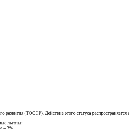
 развития (ТОСЭР). Действие этого статуса распространяется 
ые льготы:
е – 3%,