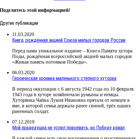
Поделитесь этой информацией!
Другие публикации
11.03.2020
Книга, рождённая акцией Союза малых городов России
Перед нами уникальное издание – Книга Памяти хутора
Поды, рождённая всероссийской акцией малых городов
«Живая память потомков Победы».
06.03.2020
Героическая хроника маленького степного хуторка
В период оккупации с 6 августа 1942 года по 10 февраля
1943 года в хуторе хозяйничали румыны и немцы.
Хуторянка Чайка Лукия Ивановна прятала от немцев в
яме, в которой семья держала ранее свиней, трёх наших
раненных солдат.
07.12.2019
Мой прадедушка не успел повоевать, но Победу ковал
В каждой семье есть свои воспоминания о родственниках,