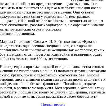
не место на войне: их предназначение — давать жизнь, а не
отнимать и не лишаться ее. Однако в напряженные дни боев и
девушки-связистки не отставали от мужчин. Они сутками
дежурили на узлах связи у радиостанций, телеграфных
аппаратов, с большой ответственностью и точностью исполняя
свои обязанности, работая хладнокровно, не обращая внимания
на артиллерийский огонь и бомбежку
авиации противника.
Маршал Советского Союза А. И. Ерёменко писал: «Едва ли
найдётся хоть одна военная специальность, с которой не
справились бы наши отважные женщины так же хорошо, как их
братья, мужья, отцы». Всего за годы войны в различных родах
войск служило свыше 800 тысяч женщин.
Никогда ещё на протяжении всей истории человечества столько
женщин не участвовало в войне. О подвигах девушек рассказан
скупо, кратко, почти с телеграфной краткостью. Увы, многие
героини, листательными подвигами своими пролагавшие путь к
победе, погибли в битве с фашистами. Погибли в расцвете
юности, в расцвете молодых сил. Моя героиня, о которой я хочу
рассказать, прошла всю войну от Елабуги до Берлина, вернулась
домой в родные края, сумев рассказать о своем боевом пути.
Полная версия