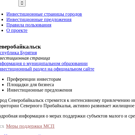
Инвестиционные страницы городов
Инвестиционные предложения
Правила пользования
О проекте
еверобайкальск
спублика Бурятия
вестиционная страница
формация о муниципальном образовании
вестиционный раздел на официальном сайте
Преференции инвесторам
Площадки для бизнеса
Инвестиционные предложения
род Северобайкальск стремится к интенсивному привлечению и
рритории Северного Прибайкалья, активно развивает жилищное 
дробная информация о мерах поддержки субъектов малого и ср
Меры поддержки МСП
CX