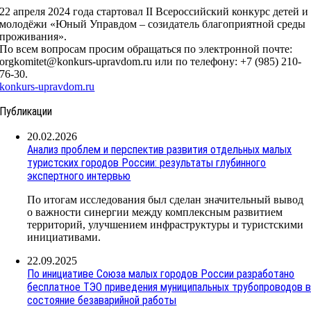
22 апреля 2024 года стартовал II Всероссийский конкурс детей и
молодёжи «Юный Управдом – созидатель благоприятной среды
проживания».
По всем вопросам просим обращаться по электронной почте:
orgkomitet@konkurs-upravdom.ru или по телефону: +7 (985) 210-
76-30.
konkurs-upravdom.ru
Публикации
20.02.2026
Анализ проблем и перспектив развития отдельных малых
туристских городов России: результаты глубинного
экспертного интервью
По итогам исследования был сделан значительный вывод
о важности синергии между комплексным развитием
территорий, улучшением инфраструктуры и туристскими
инициативами.
22.09.2025
По инициативе Союза малых городов России разработано
бесплатное ТЭО приведения муниципальных трубопроводов 
состояние безаварийной работы