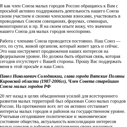
Я как член Союза малых городов России обращаюсь к Вам с
просьбой активно поддерживать деятельность нашего Союза
своим участием и своими членскими взносами, участвовать в
проводимых Союзом совещаниях, форумах, семинарах,
мониторингах и пр. Я на своем опыте вижу, что значение
нашего Союза для малых городов неоспоримо.
Работа с членами Союза проводится постоянно. Наш Союз —
это, по сути, живой организм, который живет здесь и сейчас.
Это наш инструмент продвижения наших интересов на
федеральном уровне. Но должна быть обратная связь, которая
сегодня отсутствует с Вашей стороны. Прошу Вас поддержать
меня в этой просьбе и наш Союз.
Павел Николаевич Солодяикии, глава города Вятские Поляны
Кировской области (1987-2006гг), Член Совета старейшин
Союза малых городов РФ
20 лет назад в целях объединения усилий для всестороннего
развития малых территорий был образован Союз малых городов
России. На протяжении всех лет он активно отстаивает
интересы малых городов и районов на государственном уровне.
Учитывая сегодняшнее политическое и экономическое
состояние общества, актуальность консолидации интересов
малых городов и районов в отстаивании своих насущных