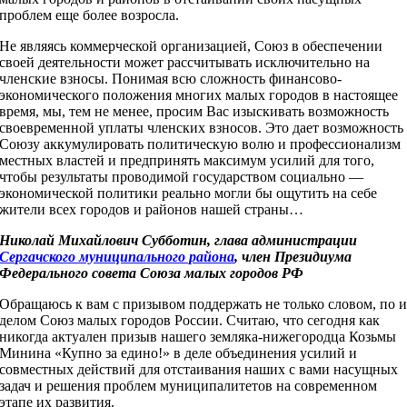
проблем еще более возросла.
Не являясь коммерческой организацией, Союз в обеспечении
своей деятельности может рассчитывать исключительно на
членские взносы. Понимая всю сложность финансово-
экономического положения многих малых городов в настоящее
время, мы, тем не менее, просим Вас изыскивать возможность
своевременной уплаты членских взносов. Это дает возможность
Союзу аккумулировать политическую волю и профессионализм
местных властей и предпринять максимум усилий для того,
чтобы результаты проводимой государством социально —
экономической политики реально могли бы ощутить на себе
жители всех городов и районов нашей страны…
Николай Михайлович Субботин, глава администрации
Сергачского муниципального района
, член Президиума
Федерального совета Союза малых городов РФ
Обращаюсь к вам с призывом поддержать не только словом, по 
делом Союз малых городов России. Считаю, что сегодня как
никогда актуален призыв нашего земляка-нижегородца Козьмы
Минина «Купно за едино!» в деле объединения усилий и
совместных действий для отстаивания наших с вами насущных
задач и решения проблем муниципалитетов на современном
этапе их развития.